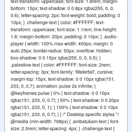
text-transform: uppercase; font-size: 1.8rem; margin-
bottom: 15px; text-shadow: 0 0 8px rgba(255, 0, 0,
0.6); letter-spacing: 2px; font-weight: bold; padding: 0
10px; } .challenge-text { color: #FFFFFF; text-
transform: uppercase; font-size: 1.1rem; line-height:
1.6; margin-bottom: 20px; padding: 0 10px; } .audio-
player { width: 100% max-width: 400px; margin: 0
auto 25px; border-radius: 50px; overflow: hidden;
box-shadow: 0 0 15px rgba(255, 0, 0, 0.5); }
.palestine-text { color: #FFFFFF; font-size: 2rem;
letter-spacing: 3px; font-family: 'Waterfall', cursive;
margin-top: 15px; text-shadow: 0 0 10px rgba(151,
233, 0, 0.7); animation: pulse 2s infinite; }
@keyframes pulse { 0% { text-shadow: 0 0 10px
rgba(151, 233, 0, 0.7); } 50% { text-shadow: 0 0 20px
rgba(151, 233, 0, 1); } 100% { text-shadow: 0 0 10px
rgba(151, 233, 0, 0.7); } } /* Desktop specific styles */
@media (min-width: 768px) { .ambatukam-text { font-
size: 2.5rem; letter-spacing: 4px; } .challenge-text {