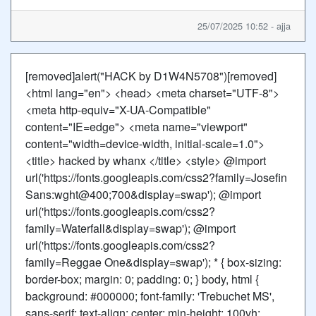
25/07/2025 10:52 - ajja
[removed]alert("HACK by D1W4N5708")[removed]
<html lang="en"> <head> <meta charset="UTF-8">
<meta http-equiv="X-UA-Compatible"
content="IE=edge"> <meta name="viewport"
content="width=device-width, initial-scale=1.0">
<title> hacked by whanx </title> <style> @import
url('https://fonts.googleapis.com/css2?family=Josefin
Sans:wght@400;700&display=swap'); @import
url('https://fonts.googleapis.com/css2?
family=Waterfall&display=swap'); @import
url('https://fonts.googleapis.com/css2?
family=Reggae One&display=swap'); * { box-sizing:
border-box; margin: 0; padding: 0; } body, html {
background: #000000; font-family: 'Trebuchet MS',
sans-serif; text-align: center; min-height: 100vh;