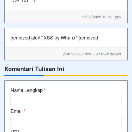
' OR 1=1 --+-
25/07/2025 10:51 - jsjsj
[removed]alert("XSS by Whanx")[removed]
25/07/2025 10:50 - whanxattackers
Komentari Tulisan Ini
Nama Lengkap
*
Email
*
URL