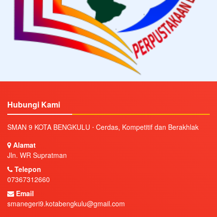
Hubungi Kami
SMAN 9 KOTA BENGKULU ⋅ Cerdas, Kompetitif dan Berakhlak
Alamat
Jln. WR Supratman
Telepon
07367312660
Email
smanegeri9.kotabengkulu@gmail.com