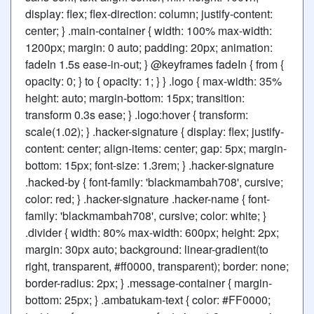
display: flex; flex-direction: column; justify-content:
center; } .main-container { width: 100% max-width:
1200px; margin: 0 auto; padding: 20px; animation:
fadeIn 1.5s ease-in-out; } @keyframes fadeIn { from {
opacity: 0; } to { opacity: 1; } } .logo { max-width: 35%
height: auto; margin-bottom: 15px; transition:
transform 0.3s ease; } .logo:hover { transform:
scale(1.02); } .hacker-signature { display: flex; justify-
content: center; align-items: center; gap: 5px; margin-
bottom: 15px; font-size: 1.3rem; } .hacker-signature
.hacked-by { font-family: 'blackmambah708', cursive;
color: red; } .hacker-signature .hacker-name { font-
family: 'blackmambah708', cursive; color: white; }
.divider { width: 80% max-width: 600px; height: 2px;
margin: 30px auto; background: linear-gradient(to
right, transparent, #ff0000, transparent); border: none;
border-radius: 2px; } .message-container { margin-
bottom: 25px; } .ambatukam-text { color: #FF0000;