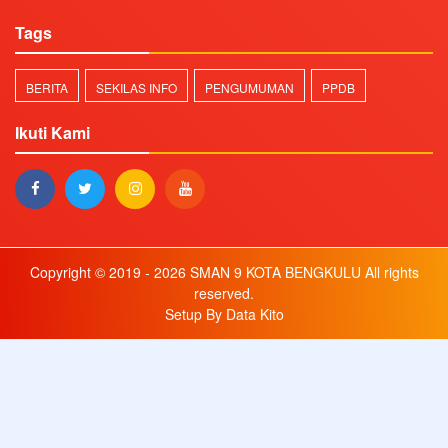
Tags
BERITA
SEKILAS INFO
PENGUMUMAN
PPDB
Ikuti Kami
Copyright © 2019 - 2026
SMAN 9 KOTA BENGKULU
All rights
reserved.
Setup By
Data Kito