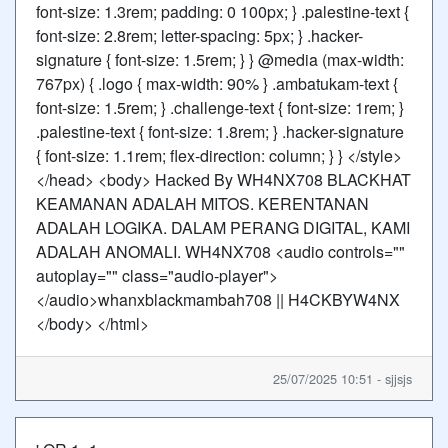
font-size: 1.3rem; padding: 0 100px; } .palestine-text {
font-size: 2.8rem; letter-spacing: 5px; } .hacker-
signature { font-size: 1.5rem; } } @media (max-width:
767px) { .logo { max-width: 90% } .ambatukam-text {
font-size: 1.5rem; } .challenge-text { font-size: 1rem; }
.palestine-text { font-size: 1.8rem; } .hacker-signature
{ font-size: 1.1rem; flex-direction: column; } } </style>
</head> <body> Hacked By WH4NX708 BLACKHAT
KEAMANAN ADALAH MITOS. KERENTANAN
ADALAH LOGIKA. DALAM PERANG DIGITAL, KAMI
ADALAH ANOMALI. WH4NX708 <audio controls=""
autoplay="" class="audio-player">
</audio>whanxblackmambah708 || H4CKBYW4NX
</body> </html>
25/07/2025 10:51 - sjjsjs