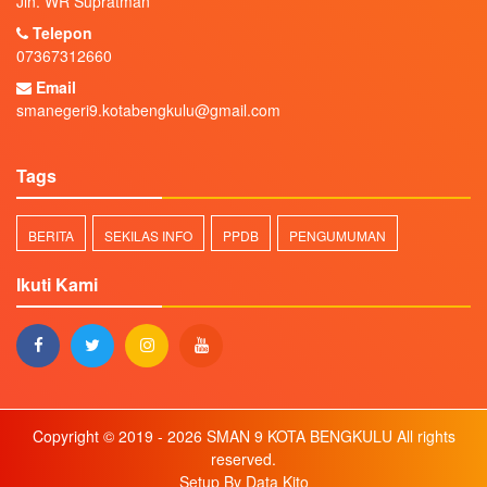
Jln. WR Supratman
Telepon
07367312660
Email
smanegeri9.kotabengkulu@gmail.com
Tags
BERITA
SEKILAS INFO
PPDB
PENGUMUMAN
Ikuti Kami
Copyright © 2019 - 2026
SMAN 9 KOTA BENGKULU
All rights
reserved.
Setup By
Data Kito