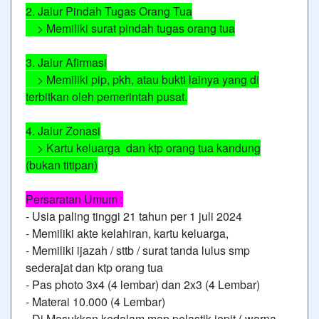
2. Jalur Pindah Tugas Orang Tua
> Memiliki surat pindah tugas orang tua
3. Jalur Afirmasi
> Memiliki pip, pkh, atau bukti lainya yang di
terbitkan oleh pemerintah pusat.
4. Jalur Zonasi
> Kartu keluarga dan ktp orang tua kandung
(bukan titipan)
Persaratan Umum :
- Usia paling tinggi 21 tahun per 1 juli 2024
- Memiliki akte kelahiran, kartu keluarga,
- Memiliki ijazah / sttb / surat tanda lulus smp
sederajat dan ktp orang tua
- Pas photo 3x4 (4 lembar) dan 2x3 (4 Lembar)
- Materai 10.000 (4 Lembar)
- Di Masukkan kedalam map pelastik jepit ( warna