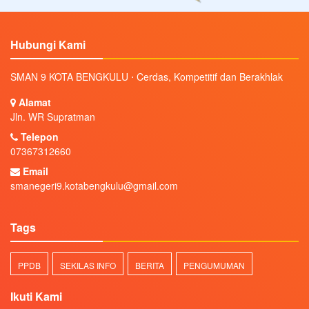
Hubungi Kami
SMAN 9 KOTA BENGKULU ⋅ Cerdas, Kompetitif dan Berakhlak
Alamat
Jln. WR Supratman
Telepon
07367312660
Email
smanegeri9.kotabengkulu@gmail.com
Tags
PPDB
SEKILAS INFO
BERITA
PENGUMUMAN
Ikuti Kami