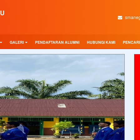
LU
smaneg
GALERI
PENDAFTARAN ALUMNI
HUBUNGI KAMI
PENCAR