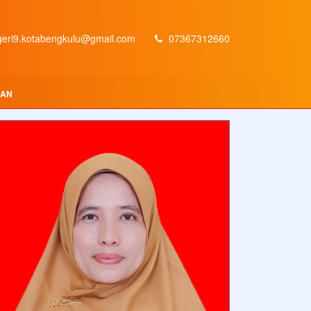
eri9.kotabengkulu@gmail.com
07367312660
IAN