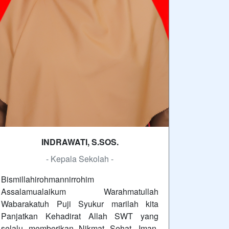
INDRAWATI, S.SOS.
- Kepala Sekolah -
Bismillahirohmannirrohim
Assalamualaikum Warahmatullah
Wabarakatuh Puji Syukur marilah kita
Panjatkan Kehadirat Allah SWT yang
selalu memberikan Nikmat Sehat, Iman,